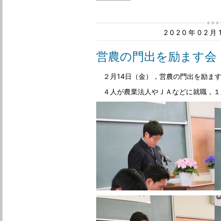
2020年02
営農の門出を励ます会
２月14日（金），営農の門出を励ま
４人が農業法人やＪＡなどに就職，１