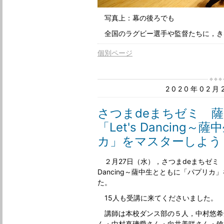
写真上：幕の後ろでも
全国のラグビー選手や監督たちに，き
個別ページ
2020年02
さつまdeまちゼミ 
「Let's Dancin
カ」をマスターしよう
２月27日（水），さつまdeまちゼミ 薩
Dancing～薩中生とともに「パプリ
た。
15人も受講に来てくださいました。
講師は本校ダンス部の５人，中村悠希
ん・中村真璃愛さん・向井美咲さん・鎗