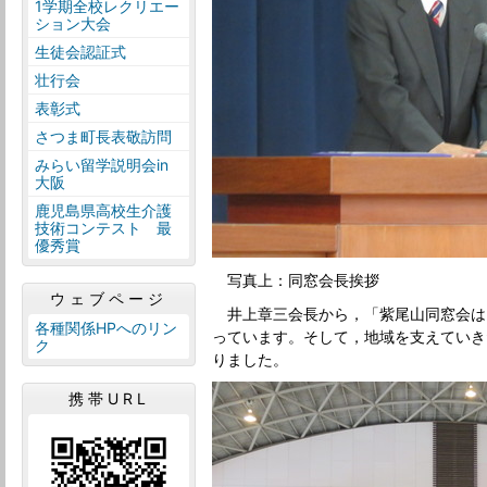
1学期全校レクリエー
ション大会
生徒会認証式
壮行会
表彰式
さつま町長表敬訪問
みらい留学説明会in
大阪
鹿児島県高校生介護
技術コンテスト 最
優秀賞
写真上：同窓会長挨拶
ウェブページ
井上章三会長から，「紫尾山同窓会は
各種関係HPへのリン
っています。そして，地域を支えていき
ク
りました。
携帯URL